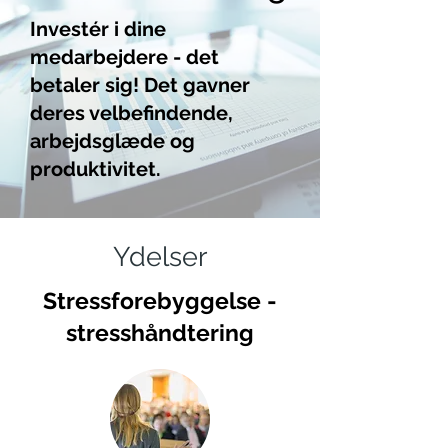
Investér i dine
medarbejdere - det
betaler sig! Det gavner
deres velbefindende,
arbejdsglæde og
produktivitet.
Ydelser
Stressforebyggelse -
stresshåndtering